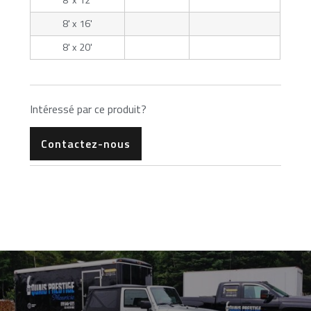
8' x 16'
8' x 20'
Intéressé par ce produit?
Contactez-nous