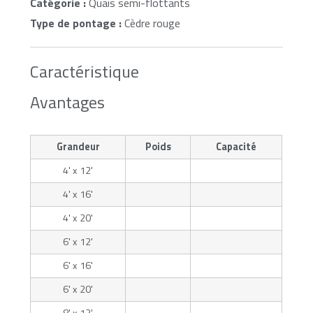
Catégorie :
Quais semi-flottants
Type de pontage :
Cèdre rouge
Caractéristique
Avantages
Grandeur
Poids
Capacité
4' x 12'
4' x 16'
4' x 20'
6' x 12'
6' x 16'
6' x 20'
8' x 12'