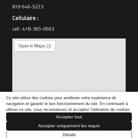
819 646-5223
Cellulaire :
cell : 418-365-0663
Ce site utilise des cookies pour améliorer votre expérience de
navigation et garantir le bon fonctionnement du site. En continuant à
utiliser ce site, vous reconnaissez et acceptez l'utilisation de cookies.
Accepter tout
© 2026 Quais Prestige Mauricie
Accepter uniquement les requis
Conception et réalisation
Madison Solutions Web
Détails