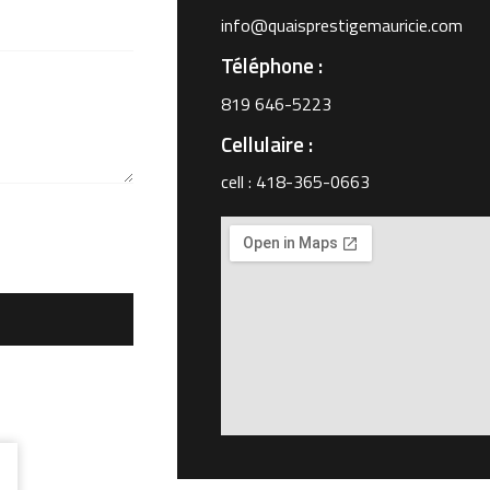
info@quaisprestigemauricie.com
Téléphone :
819 646-5223
Cellulaire :
cell : 418-365-0663