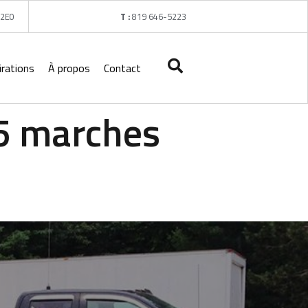
 2E0
T :
819 646-5223
irations
À propos
Contact
-5 marches